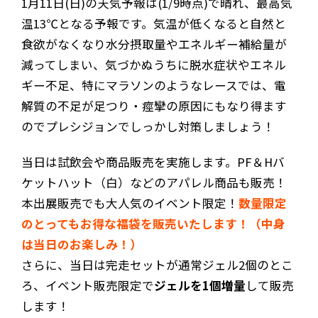
1月11日(日)の天気予報は(1/9時点)で晴れ、最高気
温13℃となる予報です。気温が低くなると自然と
食欲がなくなり水分摂取量やエネルギー補給量が
減ってしまい、気づかぬうちに脱水症状やエネル
ギー不足、特にマラソンのようなレースでは、電
解質の不足が足つり・痙攣の原因にもなり得ます
のでプレシジョンでしっかし対策しましょう！
当日は試飲会や商品販売を実施します。PF＆Hバ
ケットハット（白）などのアパレル商品も販売！
本出展販売でも大人気のイベント限定！
数量限定
のとってもお得な福袋を販売いたします！（中身
は当日のお楽しみ！）
さらに、当日は完走セットが通常ジェル2個のとこ
ろ、イベント販売限定で
ジェルを1個増量
して販売
します！