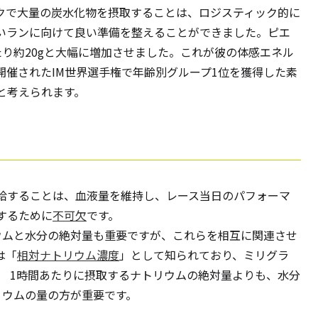
クで大量の炭水化物を摂取することは、ロジスティック的に
いランに向けて良い準備を整えることができました。ピエ
り約20gと大幅に増加させました。これが彼の体感エネル
開催されたIM世界選手権で年齢別グループ1位を獲得した素
と考えられます。
給することは、血液量を維持し、レース当日のパフォーマ
するために
不可欠
です。
ウムと水分の絶対量も重要ですが、これらを相互に関連させ
は「
相対ナトリウム濃度
」として知られており、ミリグラ
れます。 1時間あたりに摂取するナトリウムの絶対量よりも、水分
リウムの量の方が重要です。