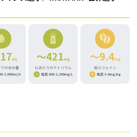
17
～421
～9.4
mL
mg
mg
たりの水分量
1Lあたりのナトリウム
総カフェイン
0-1,000mL/h
推奨 800-1,200mg/L
推奨 3-6mg/kg