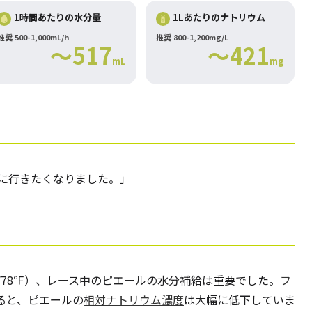
1時間あたりの水分量
1Lあたりのナトリウム
推奨 500-1,000mL/h
推奨 800-1,200mg/L
～517
～421
mL
mg
レに行きたくなりました。」
/78℉）、レース中のピエールの水分補給は重要でした。
フ
ると、ピエールの
相対ナトリウム濃度
は大幅に低下していま