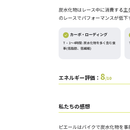
炭水化物はレース中に消費する
主
のレースでパフォーマンスが低下
カーボ・ローディング
T – 1～4時間: 炭水化物を多く含む食
事(低脂肪、低繊維)
8
エネルギー評価：
/10
私たちの
感想
ピエールはバイクで炭水化物を事