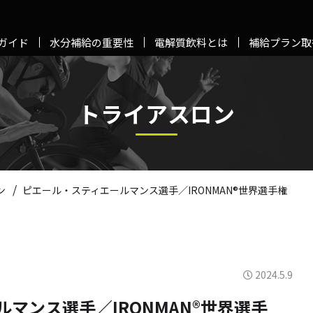
ガイド
水分補給の重要性
電解質飲料とは
補給プラン取
トライアスロン
/
ン
ピエール・スティエールマンス選手／IRONMAN®世界選手権
2024.5.9
マンス選手／IRONMAN®世界選手