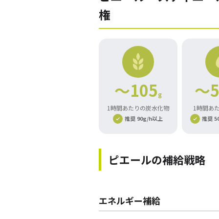
権
～105
～5
g
1時間あたりの炭水化物
1時間あ
推奨 90g/h以上
推奨 50
ピエール
の補給戦略
エネルギー補給