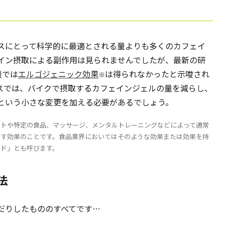
スにとって科学的に最適とされる量よりも多くのカフェイ
イン摂取による副作用は見られませんでしたが、最新の研
量では
エルゴジェニック効果
は得られなかったと示唆され
※
スでは、バイクで摂取するカフェインジェルの量を減らし、
という小さな変更を加える必要があるでしょう。
ントや特定の食品、マッサージ、メンタルトレーニングなどによって通常
出す効果のことです。食品業界においてはそのような効果または効果を持
イド」とも呼びます。
法
だりしたもののすべてです…