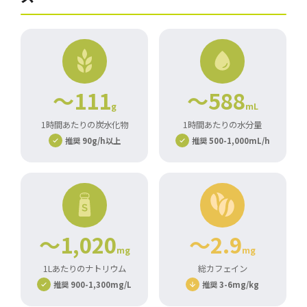
～111
～588
g
mL
1時間あたりの炭水化物
1時間あたりの水分量
推奨 90g/h以上
推奨 500-1,000mL/h
～1,020
～2.9
mg
mg
1Lあたりのナトリウム
総カフェイン
推奨 900-1,300mg/L
推奨 3-6mg/kg