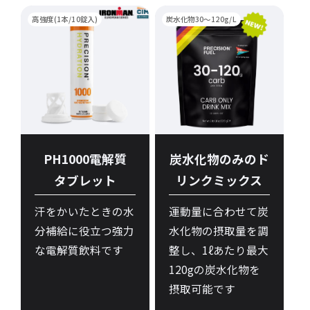
高強度(1本/10錠入)
炭水化物30～120g/L
PH1000電解質
炭水化物のみのド
タブレット
リンクミックス
汗をかいたときの水
運動量に合わせて炭
分補給に役立つ強力
水化物の摂取量を調
な電解質飲料です
整し、1ℓあたり最大
120gの炭水化物を
摂取可能です