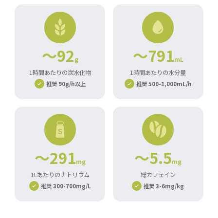
～92
～791
g
mL
1時間あたりの炭水化物
1時間あたりの水分量
推奨 90g/h以上
推奨 500-1,000mL/h
～291
～5.5
mg
mg
1Lあたりのナトリウム
総カフェイン
推奨 300-700mg/L
推奨 3-6mg/kg