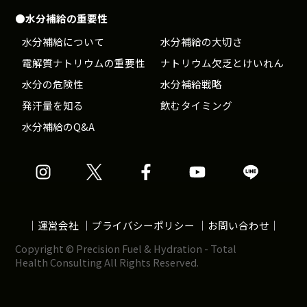
●水分補給の重要性
水分補給について
水分補給の大切さ
電解質ナトリウムの重要性
ナトリウム欠乏とけいれん
水分の危険性
水分補給戦略
発汗量を知る
飲むタイミング
水分補給のQ&A
Precision
Precision
Precision
Precision
Precision
公
公
公
公
公
式
式
式
式
式
｜
運営会社
｜
プライバシーポリシー
｜
お問い合わせ
｜
イ
X
Facebook
YouTube
LINE
Copyright © Precision Fuel & Hydration - Total
ン
ア
ア
ア
ア
Health Consulting All Rights Reserved.
ス
カ
カ
カ
カ
タ
ウ
ウ
ウ
ウ