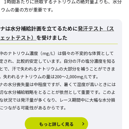
れます。 1時間あたりに摂取するナトリウムの絶対量よりも、水分
リウムの量の方が重要です。
ヤナ
は水分補給計画を立てるために
発汗テスト（ス
ウェットテスト）
を受けました
中のナトリウム濃度（mg/L）は個々の不変的な体質として
定され、比較的安定しています。自分の汗の塩分濃度を知る
とで、汗で失われるナトリウムの大部分を補うことができま
。失われるナトリウムの量は200～2,000mg/Lです。
ナの水分喪失量は中程度ですが、暑くて湿度が高いときには
切な水分補給戦略をとることが依然として重要です。このよ
な状況では発汗量が多くなり、レース期間中に大幅な水分損
につながる可能性があるからです。
もっと詳しく見る