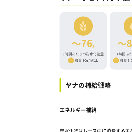
～76
～8
g
1時間あたりの炭水化物量
1時間あ
推奨 90g/h以上
推奨 1,0
ヤナの補給戦略
エネルギー補給
炭水化物はレース中に消費する
主