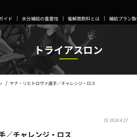
ガイド
水分補給の重要性
電解質飲料とは
補給プラン取
トライアスロン
/
ン
ヤナ・リヒトロヴァ選手／チャレンジ・ロス
2024.4.27
手／チャレンジ・ロス