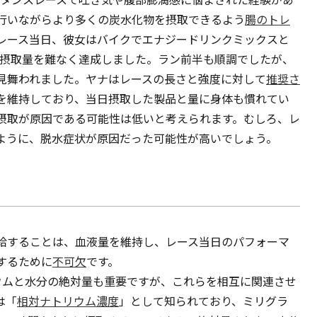
行いながらより多くの炭水化物を摂取できるよう
腸のトレ
レース当日、彼女はバイクでエナジードリンクミックスと
の摂取量を難なく達成しました。ラン前半も順調でしたが、
見舞われました。ヤナはレースの長さと強度に対して
推奨さ
を維持しており、当日摂取した製品と量に身体も慣れてい
摂取が原因である可能性は低いと考えられます。むしろ、レ
ように、脱水症状が原因だった可能性が高いでしょう。
給することは、血液量を維持し、レース当日のパフォーマ
するために
不可欠
です。
ウムと水分の絶対量も重要ですが、これらを相互に関連させ
は「
相対ナトリウム濃度
」として知られており、ミリグラ