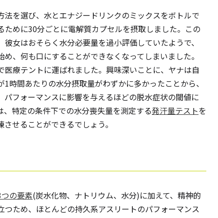
方法を選び、水とエナジードリンクのミックスをボトルで
るために30分ごとに電解質カプセルを摂取しました。この
、彼女はおそらく水分必要量を過小評価していたようで、
始め、何も口にすることができなくなってしまいました。
で医療テントに運ばれました。興味深いことに、ヤナは自
が1時間あたりの水分摂取量がわずかに多かったことから、
、パフォーマンスに影響を与えるほどの脱水症状の閾値に
は、特定の条件下での水分喪失量を測定する
発汗量テスト
を
練させることができるでしょう。
3つの要素
(炭水化物、ナトリウム、水分)に加えて、精神的
立つため、ほとんどの持久系アスリートのパフォーマンス