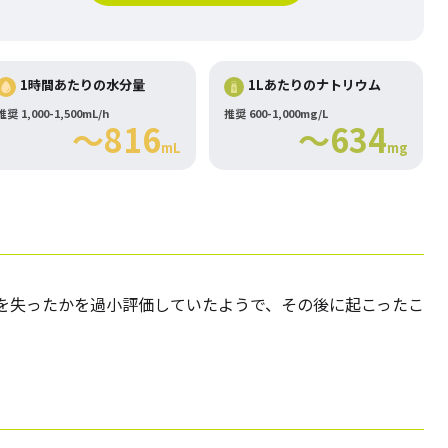
1時間あたりの水分量
1Lあたりのナトリウム
推奨 1,000-1,500mL/h
推奨 600-1,000mg/L
～816
～634
mL
mg
を失ったかを過小評価していたようで、その後に起こったこ