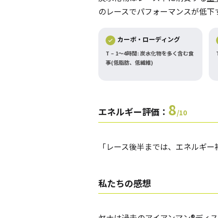
のレースでパフォーマンスが低下
カーボ・ローディング
T – 1～4時間: 炭水化物を多く含む食
事(低脂肪、低繊維)
8
エネルギー評価：
/10
「レース後半までは、エネルギー
私たちの
感想
ヤナは過去のアイアンマン®ディ