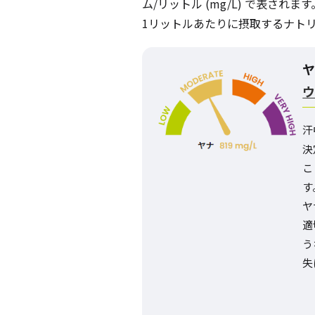
ム/リットル (mg/L) で表さ
1リットルあたりに摂取するナト
汗
決
こ
す
ヤ
適
う
失