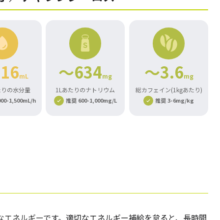
16
～634
～3.6
mL
mg
mg
たりの水分量
1Lあたりのナトリウム
総カフェイン(1kgあたり)
00-1,500mL/h
推奨 600-1,000mg/L
推奨 3-6mg/kg
なエネルギー
です。適切なエネルギー補給を怠ると、長時間