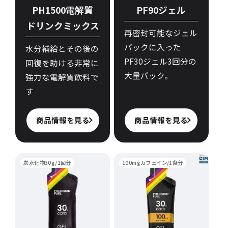
PH1500電解質
PF90ジェル
ドリンクミックス
再密封可能なジェル
パックに入った
水分補給とその後の
PF30ジェル3回分の
回復を助ける非常に
大量パック。
強力な電解質飲料で
す
商品情報を見る
商品情報を見る
炭水化物30g/1回分
100mgカフェイン/1食分