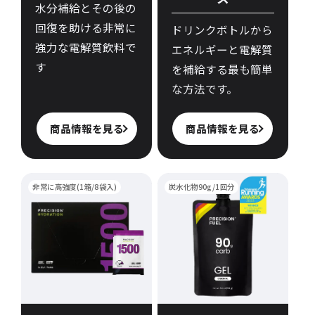
水分補給とその後の
回復を助ける非常に
ドリンクボトルから
強力な電解質飲料で
エネルギーと電解質
す
を補給する最も簡単
な方法です。
商品情報を見る
商品情報を見る
非常に高強度(1箱/8袋入)
炭水化物90g/1回分