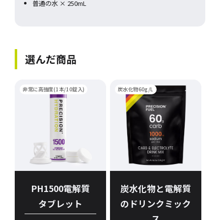
普通の水 × 250mL
選んだ商品
非常に高強度(1本/10錠入)
炭水化物60g/L
PH1500電解質
炭水化物と電解質
タブレット
のドリンクミック
ス