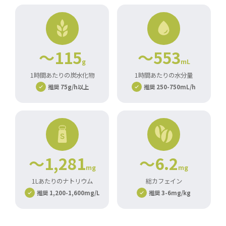
～115
～553
g
mL
1時間あたりの炭水化物
1時間あたりの水分量
推奨 75g/h以上
推奨 250-750mL/h
～1,281
～6.2
mg
mg
1Lあたりのナトリウム
総カフェイン
推奨 1,200-1,600mg/L
推奨 3-6mg/kg