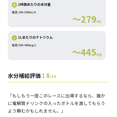
1時間あたりの水分量
推奨 100-500mL/h
～279
mL
1Lあたりのナトリウム
推奨 500-900mg/L
～445
mg
8
水分補給評価：
/10
「もしも​​う一度このレースに出場するなら、誰か
に電解質ドリンクの入ったボトルを渡してもらう
よう頼むかもしれません。」