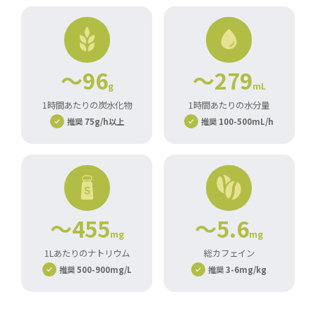
～96
～279
g
mL
1時間あたりの炭水化物
1時間あたりの水分量
推奨 75g/h以上
推奨 100-500mL/h
～455
～5.6
mg
mg
1Lあたりのナトリウム
総カフェイン
推奨 500-900mg/L
推奨 3-6mg/kg