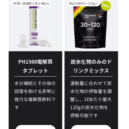
非常に高強度(1本/10錠入)
炭水化物30～120g/L
PH1500電解質
炭水化物のみのド
タブレット
リンクミックス
水分補給とその後の
運動量に合わせて炭
回復を助ける非常に
水化物の摂取量を調
強力な電解質飲料で
整し、1ℓあたり最大
す
120gの炭水化物を
摂取可能です