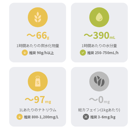
～66
～390
g
mL
1時間あたりの炭水化物量
1時間あたりの水分量
推奨 90g/h以上
推奨 250-750mL/h
～97
～0
mg
mg
1Lあたりのナトリウム
総カフェイン(1kgあたり)
推奨 800-1,200mg/L
推奨 3-6mg/kg