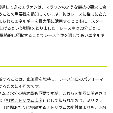
を指導してきたエヴァンは、マラソンのような競技の要求に合
うことの重要性を熟知しています。彼はレースに臨むにあた
えられたエネルギーを最大限に活用するとともに、スター
上げるという戦略をとりました。レース中は20分ごとに
を継続的に摂取することでレース全体を通して高いエネルギ
給することは、血液量を維持し、レース当日のパフォーマ
するために
不可欠
です。
リウムと水分の絶対量も重要ですが、これらを相互に関連させ
は「
相対ナトリウム濃度
」として知られており、ミリグラ
れます。 1時間あたりに摂取するナトリウムの絶対量よりも、水分