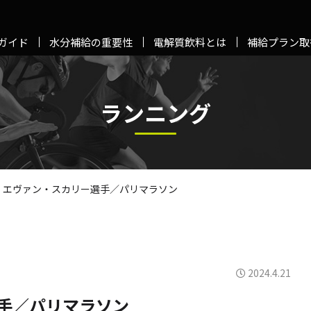
ガイド
水分補給の重要性
電解質飲料とは
補給プラン取
ランニング
/
エヴァン・スカリー選手／パリマラソン
2024.4.21
手／パリマラソン