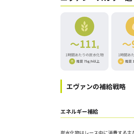
～111
～
g
1時間あたりの炭水化物
1時間あ
推奨 75g/h以上
推奨 1
エヴァンの補給戦略
エネルギー補給
炭水化物はレース中に消費する
主