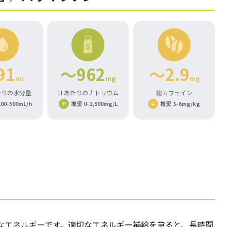
91
～962
～2.9
mL
mg
mg
たりの水分量
1Lあたりのナトリウム
総カフェイン
00-500mL/h
推奨 0-1,500mg/L
推奨 3-6mg/kg
なエネルギー
です。適切なエネルギー補給を怠ると、長時間