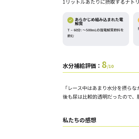
1リットルあたりに摂取するナト
あらかじめ組み込まれた電
解質
T – 60分: ～500mLの強電解質飲料を
飲む
8
水分補給評価：
/10
「レース中はあまり水分を摂らな
後も尿は比較的透明だったので、
私たちの感想