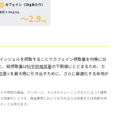
カフェイン（1kgあたり）
推奨 3-6mg/kg
～2.9
mg
ェインジェルを摂取することでカフェイン摂取量を均等に分
と、総摂取量は
科学的推奨量
の下限値にとどまるため、カ
効果
を最大限に引き出すために、さらに最適化する余地が
※
ントや特定の食品、マッサージ、メンタルトレーニングなどによって通常
出す効果のことです。食品業界においてはそのような効果または効果を持
イド」とも呼びます。