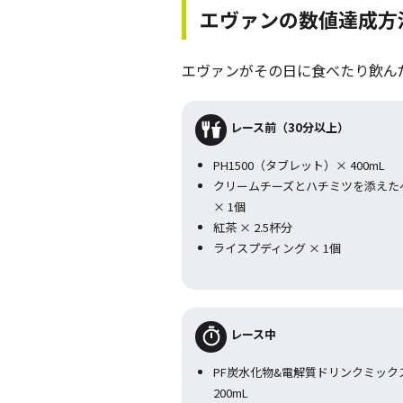
エヴァンの数値達成方
エヴァンがその日に食べたり飲ん
レース前（30分以上）
PH1500（タブレット）× 400mL
クリームチーズとハチミツを添えた
× 1個
紅茶 × 2.5杯分
ライスプディング × 1個
レース中
PF炭水化物&電解質ドリンクミック
200mL