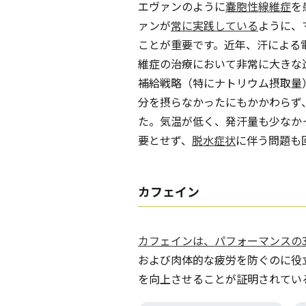
エヴァンのように
嚢胞性線維症
を
ァンが
常に実践している
ように、
ことが重要です。近年、汗による
維症の治療において非常に大きな
補給戦略（特にナトリウム摂取量
分を摂らなかったにもかかわらず
た。気温が低く、発汗量も少なか
要とせず、
脱水症状
に伴う問題も
カフェイン
カフェインは、パフォーマンスの
および肉体的な疲労を防ぐのに役
を向上させることが証明されてい