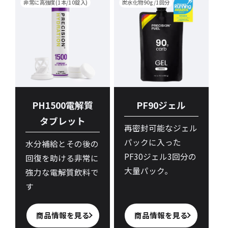
非常に高強度(1本/10錠入)
炭水化物90g/1回分
PH1500電解質
PF90ジェル
タブレット
再密封可能なジェル
パックに入った
水分補給とその後の
PF30ジェル3回分の
回復を助ける非常に
大量パック。
強力な電解質飲料で
す
商品情報を見る
商品情報を見る