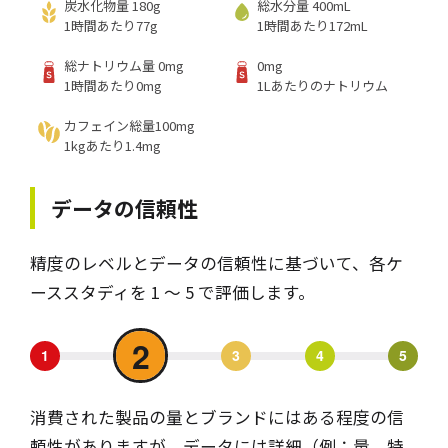
炭水化物量 180g
総水分量 400mL
1時間あたり77g
1時間あたり172mL
総ナトリウム量 0mg
0mg
1時間あたり0mg
1Lあたりのナトリウム
カフェイン総量100mg
1kgあたり1.4mg
データの信頼性
精度のレベルとデータの信頼性に基づいて、各ケ
ーススタディを 1 ～ 5 で評価します。
2
1
3
4
5
消費された製品の量とブランドにはある程度の信
頼性がありますが、データには詳細（例：量、特