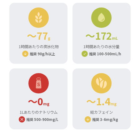
～77
～172
g
mL
1時間あたりの炭水化物
1時間あたりの水分量
推奨 90g/h以上
推奨 100-500mL/h
～0
～1.4
mg
mg
1Lあたりのナトリウム
総カフェイン
推奨 500-900mg/L
推奨 3-6mg/kg