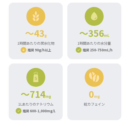
～43
～356
g
mL
1時間あたりの炭水化物
1時間あたりの水分量
推奨 90g/h以上
推奨 250-750mL/h
～714
0
mg
mg
1Lあたりのナトリウム
総カフェイン
推奨 600-1,000mg/L