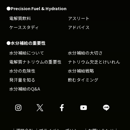
●Precision Fuel & Hydration
電解質飲料
アスリート
ケーススタディ
アドバイス
●水分補給の重要性
水分補給について
水分補給の大切さ
電解質ナトリウムの重要性
ナトリウム欠乏とけいれん
水分の危険性
水分補給戦略
発汗量を知る
飲むタイミング
水分補給のQ&A
Precision
Precision
Precision
Precision
Precision
公
公
公
公
公
式
式
式
式
式