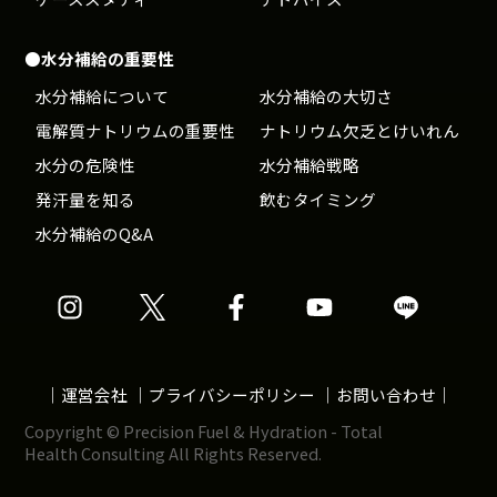
●水分補給の重要性
水分補給について
水分補給の大切さ
電解質ナトリウムの重要性
ナトリウム欠乏とけいれん
水分の危険性
水分補給戦略
発汗量を知る
飲むタイミング
水分補給のQ&A
Precision
Precision
Precision
Precision
Precision
公
公
公
公
公
式
式
式
式
式
｜
運営会社
｜
プライバシーポリシー
｜
お問い合わせ
｜
イ
X
Facebook
YouTube
LINE
Copyright © Precision Fuel & Hydration - Total
ン
ア
ア
ア
ア
Health Consulting All Rights Reserved.
ス
カ
カ
カ
カ